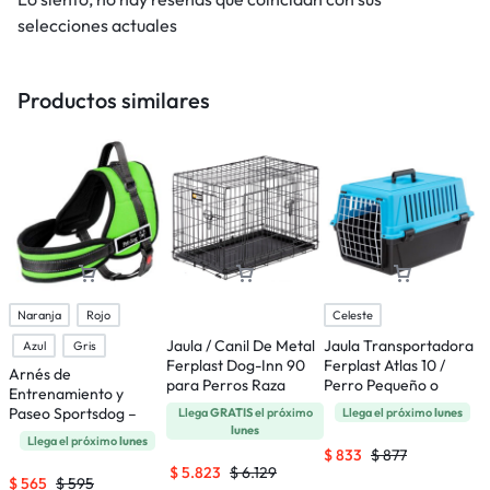
selecciones actuales
Productos similares
Naranja
Rojo
Celeste
Jaula / Canil De Metal
Jaula Transportadora
Azul
Gris
Ferplast Dog-Inn 90
Ferplast Atlas 10 /
Arnés de
C
para Perros Raza
Perro Pequeño o
Entrenamiento y
A
Mediana
Gatos
Paseo Sportsdog –
R
Llega
GRATIS
el próximo
Llega el próximo
lunes
lunes
Talle S
Llega el próximo
lunes
$
833
$
877
$
5.823
$
6.129
$
565
$
595