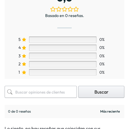
Basado en 0 reseñas.
5
0%
4
0%
3
0%
2
0%
1
0%
Buscar
0 de 0 reseñas
Lo siento, no hay reseñas que coincidan con sus