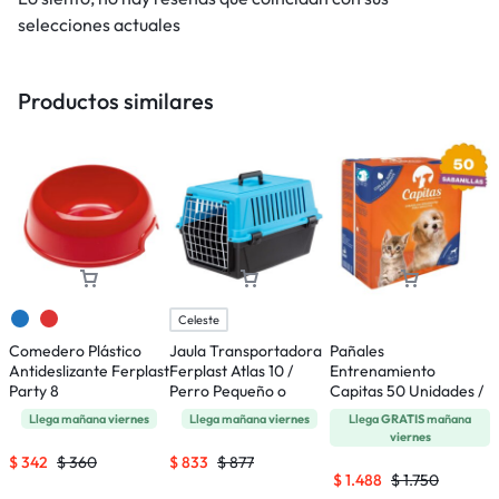
selecciones actuales
Productos similares
Celeste
Comedero Plástico
Jaula Transportadora
Pañales
A
Antideslizante Ferplast
Ferplast Atlas 10 /
Entrenamiento
E
Party 8
Perro Pequeño o
Capitas 50 Unidades /
P
Gatos
65 x 77 Cms
T
Llega mañana
viernes
Llega mañana
viernes
Llega
GRATIS
mañana
viernes
$
342
$
360
$
833
$
877
$
$
1.488
$
1.750