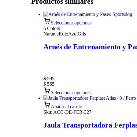
Productos similares
Seleccionar opciones
6 Colors
Naranja
Rojo
Azul
Gris
Arnés de Entrenamiento y Pas
$
595
$
565
Seleccionar opciones
Añadir al carrito
Sku:
ACC-DE-FER-327
Jaula Transportadora Ferplas