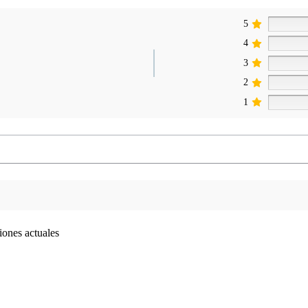
5
4
3
2
1
iones actuales