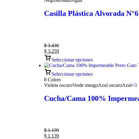
Negro
Rosado
Agua
Casilla Plástica Alvorada N°
$
3.430
$
3.259
Seleccionar opciones
Seleccionar opciones
8 Colors
Violeta oscuro
Verde musgo
Azul oscuro
Azul
+3
Cucha/Cama 100% Impermeabl
$
1.199
$
1.139