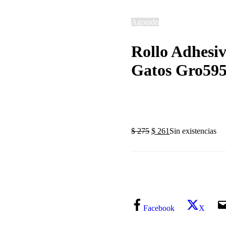
Agotado
Rollo Adhesiv
Gatos Gro595
$
275
$
261
Sin existencias
Facebook
X