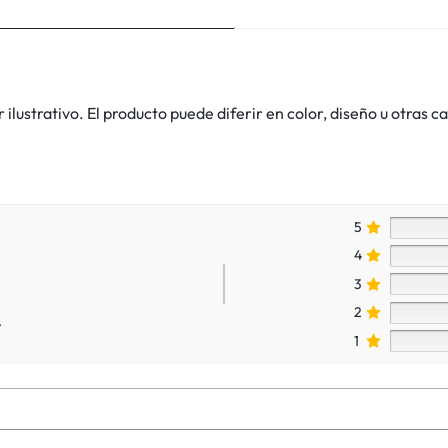
lustrativo. El producto puede diferir en color, diseño u otras ca
5
4
3
2
.
1