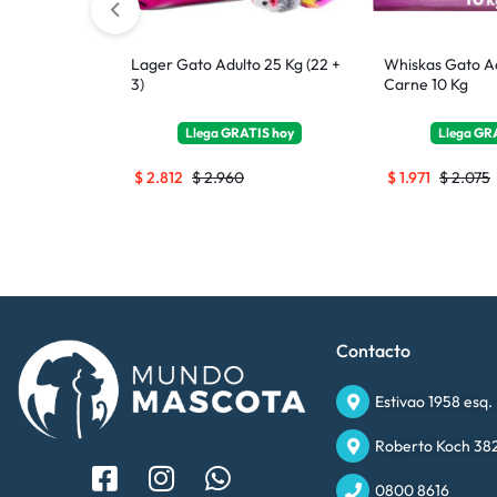
ed Cat (Gatos
Lager Gato Adulto 25 Kg (22 +
Whiskas Gato A
3)
Carne 10 Kg
TIS
hoy
Llega
GRATIS
hoy
Llega
GR
$
2.812
$
2.960
$
1.971
$
2.075
Contacto
Estivao 1958 esq.
Roberto Koch 382
0800 8616