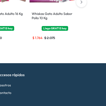
to Adulto 16 Kg
Whiskas Gato Adulto Sabor
Nero Gato Ad
Pollo 10 Kg
RATIS
hoy
Llega
GRATIS
hoy
Llega
0
$
1.764
$
2.075
$
3.012
$
3.1
ccesos rápidos
osotros
ontacto