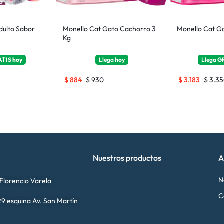
dulto Sabor
Monello Cat Gato Cachorro 3
Monello Cat Ga
Kg
ATIS
hoy
Llega
hoy
Llega
G
$
884
$
930
$
3.183
$
3.35
Nuestros productos
A
N
 Florencio Varela
C
9 esquina Av. San Martín