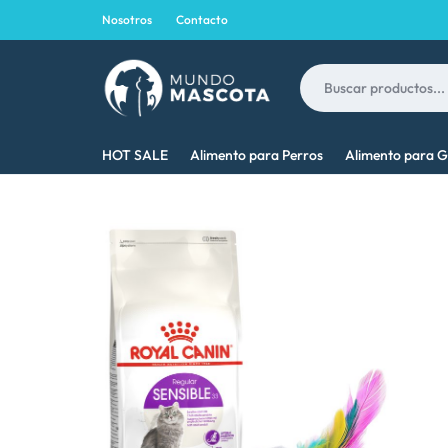
Nosotros
Contacto
MUNDO
LO
HOT SALE
Alimento para Perros
Alimento para G
MASCOTA
MEJOR
PARA
TU
MASCOTA