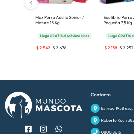
Adulto Mayor
Max Perro Adulto Senior /
Equilibrio Perro
Mature 15 Kg
Pequeña 7,5 Kg
 próximo
lunes
Llega
GRATIS
el próximo
lunes
Llega
GRATIS
e
$
2.542
$
2.676
$
2.138
$
2.251
Contacto
Estivao 1958 esq.
Roberto Koch 382
0800 8616