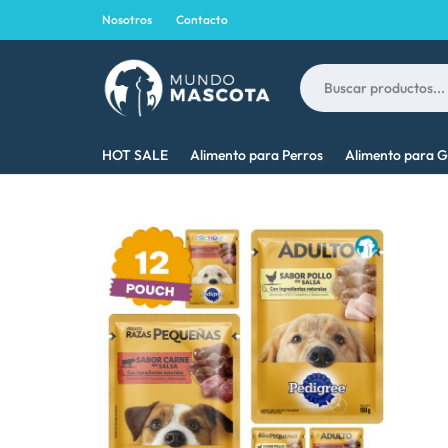
Nosotros
Contacto
MUNDO
LO
HOT SALE
Alimento para Perros
Alimento para G
MASCOTA
MEJOR
PARA
TU
MASCOTA