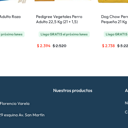
 Adulto Raza
Pedigree Vegetales Perro
Dog Chow Perr
Adulto 22,5 Kg (21 + 1,5)
Pequeña 21 Kg
l próximo
lunes
Llega
GRATIS
el próximo
lunes
Llega
GRATIS
$
2.394
$
2.520
$
2.738
$
3.22
Nuestros productos
A
N
 Florencio Varela
C
9 esquina Av. San Martín