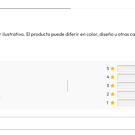
lustrativo. El producto puede diferir en color, diseño u otras ca
5
4
3
2
.
1