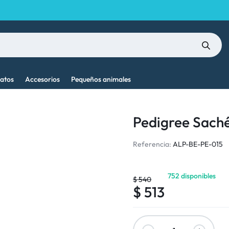
atos
Accesorios
Pequeños animales
Pedigree Saché
Referencia:
ALP-BE-PE-015
752 disponibles
$
540
$
513