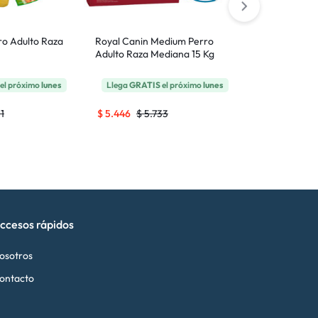
o Adulto Raza
Royal Canin Medium Perro
Royal Canin M
Adulto Raza Mediana 15 Kg
Raza Grande 
el próximo
lunes
Llega
GRATIS
el próximo
lunes
Llega
GRATI
1
$
5.446
$
5.733
$
5.259
$
5.
ccesos rápidos
osotros
ontacto