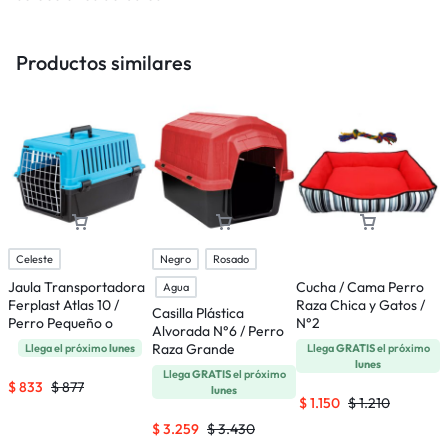
Productos similares
Celeste
Negro
Rosado
Jaula Transportadora
Cucha / Cama Perro
J
Agua
Ferplast Atlas 10 /
Raza Chica y Gatos /
F
Casilla Plástica
Perro Pequeño o
N°2
P
Alvorada N°6 / Perro
Gatos
Raza Grande
Llega el próximo
lunes
Llega
GRATIS
el próximo
lunes
Llega
GRATIS
el próximo
$
833
$
877
lunes
$
1.150
$
1.210
$
3.259
$
3.430