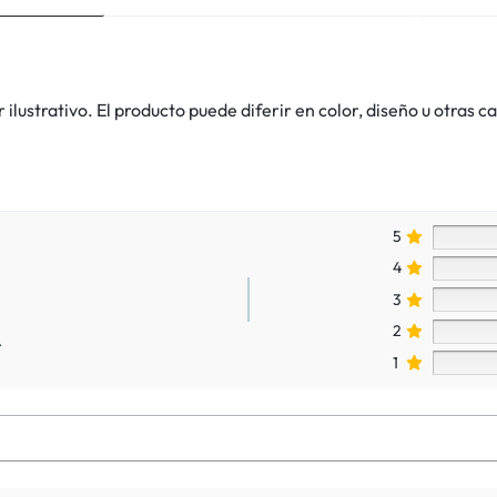
lustrativo. El producto puede diferir en color, diseño u otras ca
5
4
3
2
.
1