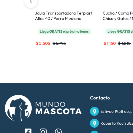
Metal Ferplast
Jaula Transportadora Ferplast
Cucha / Cama P
Perros Raza
Atlas 40 / Perro Mediano
Chica y Gatos /
 próximo
lunes
Llega
GRATIS
el próximo
lunes
Llega
GRATIS
e
$
5.505
$
5.795
$
1.150
$
1.210
Contacto
Estivao 1958 esq.
Roberto Koch 382