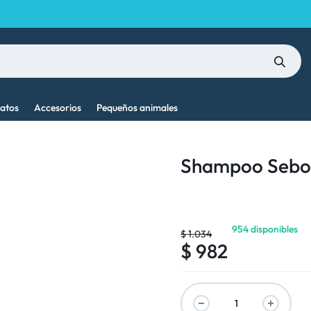
atos
Accesorios
Pequeños animales
Shampoo Sebol
954 disponibles
$
1.034
$
982