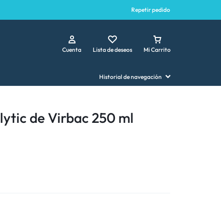
Repetir pedido
Cuenta
Lista de deseos
Mi Carrito
Historial de navegación
ytic de Virbac 250 ml