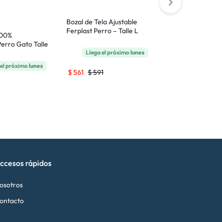
Bozal de Tela Ajustable
Bozal de Tela
Ferplast Perro – Talle L
Ferplast Perr
100%
erro Gato Talle
Llega el próximo
lunes
Llega el
el próximo
lunes
$
561
$
591
$
616
$
648
ccesos rápidos
osotros
ontacto