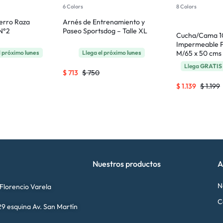
6 Colors
8 Colors
erro Raza
Arnés de Entrenamiento y
 N°2
Paseo Sportsdog – Talle XL
Cucha/Cama 
Impermeable P
l próximo
lunes
Llega el próximo
lunes
M/65 x 50 cms
Llega
GRATIS
$
713
$
750
$
1.139
$
1.199
Nuestros productos
A
N
 Florencio Varela
C
9 esquina Av. San Martín