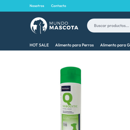
Nosotros
Contacto
MUNDO
LO
HOT SALE
Alimento para Perros
Alimento para G
MASCOTA
MEJOR
PARA
TU
MASCOTA