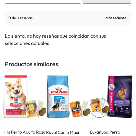
0 de 0 reseñas
Lo siento, no hay reseñas que coincidan con sus
selecciones actuales
Productos similares
Hills Perro Adulto Raza
Eukanuba Perro
E
Royal Canin Maxi