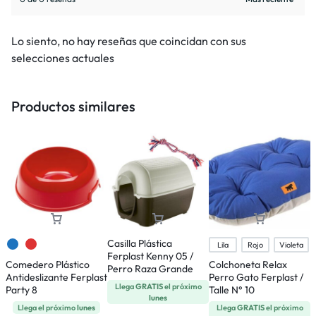
Lo siento, no hay reseñas que coincidan con sus
selecciones actuales
Productos similares
Casilla Plástica
Lila
Rojo
Violeta
Ferplast Kenny 05 /
Comedero Plástico
Colchoneta Relax
Perro Raza Grande
Antideslizante Ferplast
Perro Gato Ferplast /
C
Llega
GRATIS
el próximo
Party 8
Talle N° 10
A
lunes
R
Llega el próximo
lunes
Llega
GRATIS
el próximo