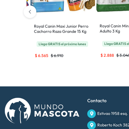
Cachorro Raza
Royal Canin Min
Royal Canin Maxi Junior Perro
Adulto 3 Kg
Cachorro Raza Grande 15 Kg
 próximo
lunes
Llega
GRATIS
e
Llega
GRATIS
el próximo
lunes
$
2.888
$
3.04
$
6.565
$
6.910
Contacto
Estivao 1958 esq.
Roberto Koch 382