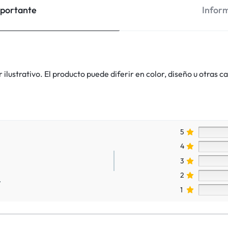
mportante
Inform
lustrativo. El producto puede diferir en color, diseño u otras ca
5
4
3
2
.
1