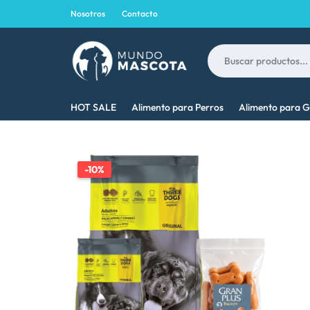
Nosotros
Contacto
MUNDO
LO
HOT SALE
Alimento para Perros
Alimento para G
MASCOTA
MEJOR
PARA
-10%
TU
MASCOTA