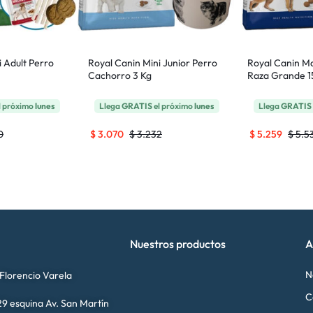
i Adult Perro
Royal Canin Mini Junior Perro
Royal Canin Ma
Cachorro 3 Kg
Raza Grande 1
l próximo
lunes
Llega
GRATIS
el próximo
lunes
Llega
GRATIS
0
$
3.070
$
3.232
$
5.259
$
5.5
Nuestros productos
A
N
 Florencio Varela
C
9 esquina Av. San Martín