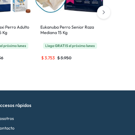
xi Perro Adulto
Eukanuba Perro Senior Raza
Pro Pac Perro
5 Kg
Mediana 15 Kg
Razas 18.18 K
el próximo
lunes
Llega
GRATIS
el próximo
lunes
Llega
GRATI
36
$
3.753
$
3.950
$
5.681
$
5.
ccesos rápidos
osotros
ontacto