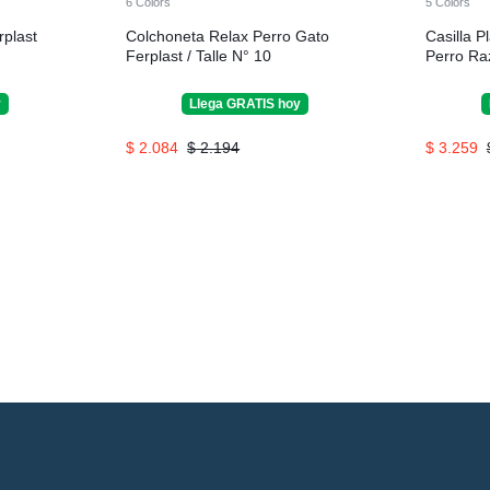
6 Colors
5 Colors
rplast
Colchoneta Relax Perro Gato
Casilla P
Ferplast / Talle N° 10
Perro Ra
y
Llega
GRATIS
hoy
$
2.084
$
2.194
$
3.259