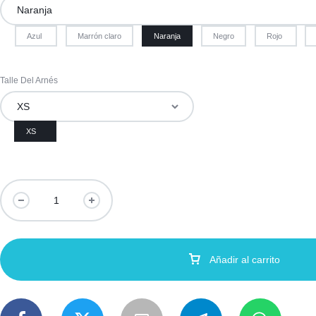
Azul
Marrón claro
Naranja
Negro
Rojo
Talle Del Arnés
XS
Arnés
Easy
Ferplast
/
Talle
Añadir al carrito
XS
cantidad