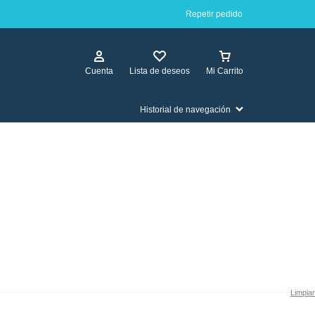
Repetir pedido
Cuenta
Lista de deseos
Mi Carrito
Historial de navegación
Limpiar