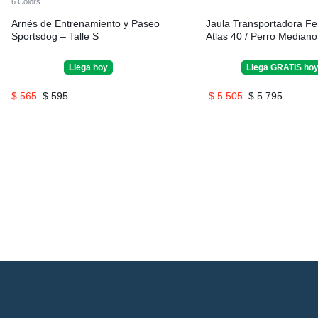
6 Colors
Arnés de Entrenamiento y Paseo
Jaula Transportadora Fe
Sportsdog – Talle S
Atlas 40 / Perro Mediano
Llega
hoy
Llega
GRATIS
ho
$
565
$
595
$
5.505
$
5.795