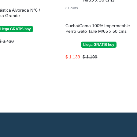
8 Colors
lástica Alvorada N°6 /
za Grande
Cucha/Cama 100% Impermeable
Llega
GRATIS
hoy
Perro Gato Talle M/65 x 50 cms
$
3.430
Llega
GRATIS
hoy
$
1.139
$
1.199