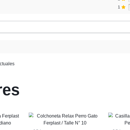
1
ctuales
res