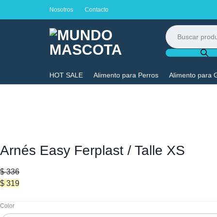
Nosotros
Contacto
Búsqueda
de
productos
MUNDO
LO
HOT SALE
Alimento para Perros
Alimento para 
MASCOTA
MEJOR
PARA
TU
Arnés Easy Ferplast / Talle XS
MASCOTA
$
336
$
319
Color