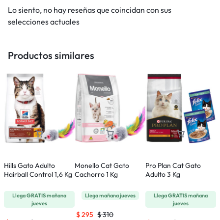
Lo siento, no hay reseñas que coincidan con sus
selecciones actuales
Productos similares
Hills Gato Adulto
Monello Cat Gato
Pro Plan Cat Gato
R
Hairball Control 1,6 Kg
Cachorro 1 Kg
Adulto 3 Kg
A
Llega
GRATIS
mañana
Llega mañana
jueves
Llega
GRATIS
mañana
jueves
jueves
$
295
$
310