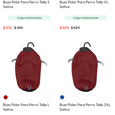
Buzo Polar Para Perro Talle S
Buzo Polar Para Perro Talle XL
Sativa
Sativa
Llega mañana
lunes
Llega mañana
lunes
$
370
$
389
$
503
$
529
Buzo Polar Para Perro Talle L
Buzo Polar Para Perro Talle 3XL
Sativa
Sativa