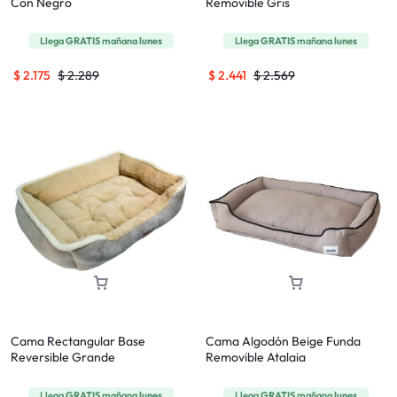
Con Negro
Removible Gris
Llega
GRATIS
mañana
lunes
Llega
GRATIS
mañana
lunes
$
2.175
$
2.289
$
2.441
$
2.569
Cama Rectangular Base
Cama Algodón Beige Funda
Reversible Grande
Removible Atalaia
Llega
GRATIS
mañana
lunes
Llega
GRATIS
mañana
lunes