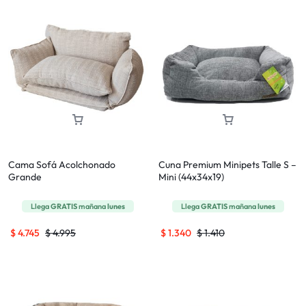
Cama Sofá Acolchonado
Cuna Premium Minipets Talle S –
Grande
Mini (44x34x19)
Llega
GRATIS
mañana
lunes
Llega
GRATIS
mañana
lunes
$
4.745
$
4.995
$
1.340
$
1.410