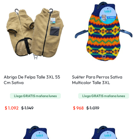
Abrigo De Felpa Talle 3XL 55
Suéter Para Perros Sativa
Cm Sativa
Multicolor Talle 3XL
Llega
GRATIS
mañana
lunes
Llega
GRATIS
mañana
lunes
$
1.092
$
1.149
$
968
$
1.019