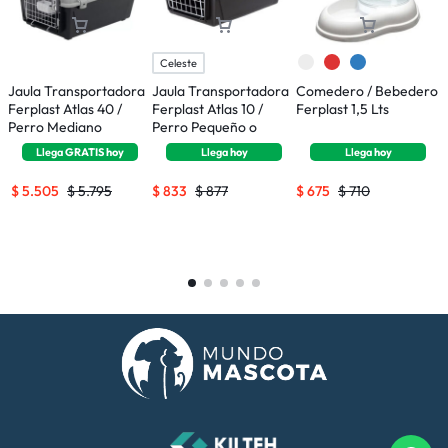
Celeste
Jaula Transportadora
Jaula Transportadora
Comedero / Bebedero
C
Ferplast Atlas 40 /
Ferplast Atlas 10 /
Ferplast 1,5 Lts
P
Perro Mediano
Perro Pequeño o
T
Gatos
Llega
GRATIS
hoy
Llega
hoy
Llega
hoy
$
5.505
$
5.795
$
833
$
877
$
675
$
710
$