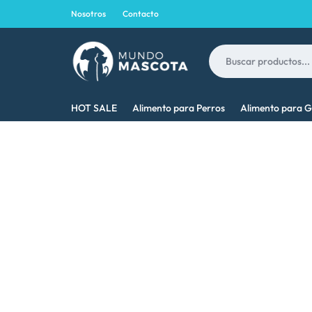
Nosotros
Contacto
MUNDO
LO
HOT SALE
Alimento para Perros
Alimento para G
MASCOTA
MEJOR
PARA
TU
MASCOTA