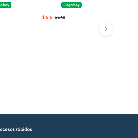
ga
hoy
Llega
hoy
Llega
$
616
$
648
$
4.076
$
4.
ccesos rápidos