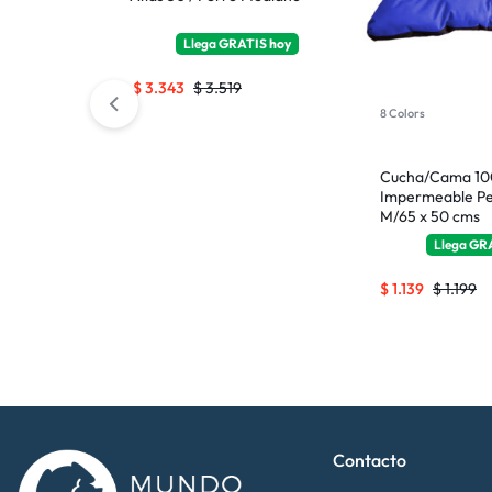
hoy
Llega
GRATIS
hoy
$
3.343
$
3.519
8 Colors
Cucha/Cama 1
Impermeable Pe
M/65 x 50 cms
Llega
GR
$
1.139
$
1.199
Contacto