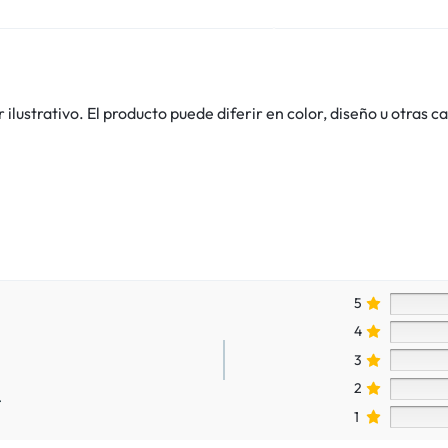
lustrativo. El producto puede diferir en color, diseño u otras ca
5
4
3
2
.
1