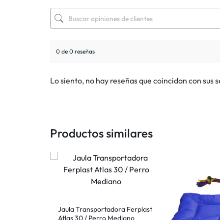
0 de 0 reseñas
Lo siento, no hay reseñas que coincidan con sus 
Productos similares
dora Ferplast
Jaula Transportadora Ferplast
Pequeño o
Atlas 30 / Perro Mediano