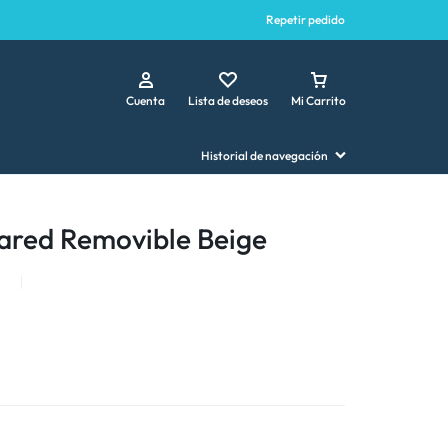
Repetir pedido
Cuenta
Lista de deseos
Mi Carrito
Historial de navegación
ared Removible Beige
5