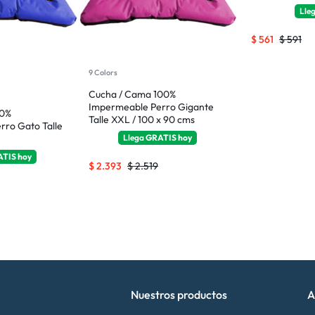
Lle
$
561
$
591
9 Colors
Cucha / Cama 100%
Impermeable Perro Gigante
00%
Talle XXL / 100 x 90 cms
rro Gato Talle
Llega
GRATIS
hoy
ATIS
hoy
$
2.393
$
2.519
Nuestros productos
A