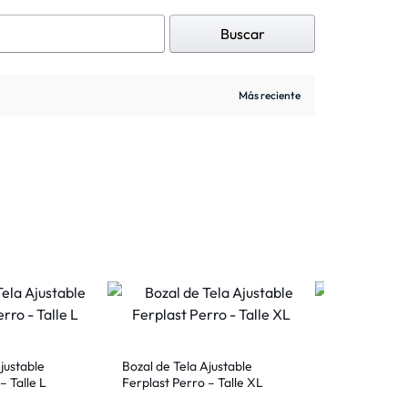
Buscar
justable
Bozal de Tela Ajustable
Bolso Transpo
– Talle L
Ferplast Perro – Talle XL
Beauty – Chi