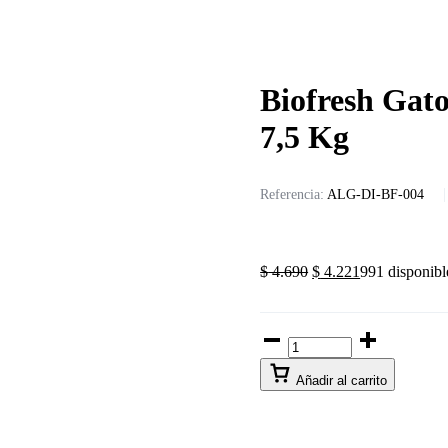
Biofresh Gat
7,5 Kg
Referencia:
ALG-DI-BF-004
$
4.690
$
4.221
991 disponibl
Añadir al carrito