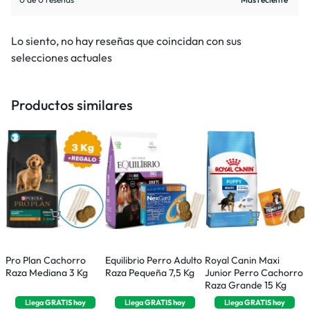
Lo siento, no hay reseñas que coincidan con sus
selecciones actuales
Productos similares
Pro Plan Cachorro
Equilibrio Perro Adulto
E
Royal Canin Maxi
Raza Mediana 3 Kg
Raza Pequeña 7,5 Kg
C
Junior Perro Cachorro
P
Raza Grande 15 Kg
Llega
GRATIS
hoy
Llega
GRATIS
hoy
Llega
GRATIS
hoy