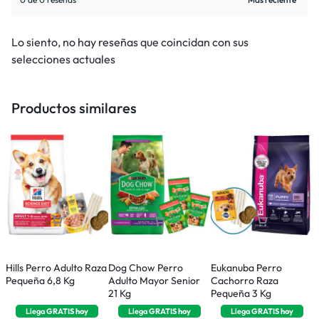
Lo siento, no hay reseñas que coincidan con sus
selecciones actuales
Productos similares
Hills Perro Adulto Raza
Dog Chow Perro
Eukanuba Perro
R
Pequeña 6,8 Kg
Adulto Mayor Senior
Cachorro Raza
P
21 Kg
Pequeña 3 Kg
M
Llega
GRATIS
hoy
Llega
GRATIS
hoy
Llega
GRATIS
hoy