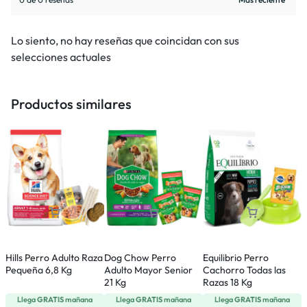
Lo siento, no hay reseñas que coincidan con sus
selecciones actuales
Productos similares
Hills Perro Adulto Raza
Dog Chow Perro
Equilibrio Perro
P
Pequeña 6,8 Kg
Adulto Mayor Senior
Cachorro Todas las
P
21 Kg
Razas 18 Kg
(
Llega
GRATIS
mañana
Llega
GRATIS
mañana
Llega
GRATIS
mañana