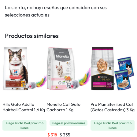
Lo siento, no hay reseñas que coincidan con sus
selecciones actuales
Productos similares
Hills Gato Adulto
Monello Cat Gato
Pro Plan Sterilized Cat
P
Hairball Control 1,6 Kg
Cachorro 1 Kg
(Gatos Castrados) 3 Kg
(
Llega
GRATIS
el próximo
Llega el próximo
lunes
Llega
GRATIS
el próximo
lunes
lunes
$
318
$
335