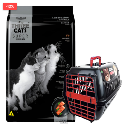
-10%
1/1