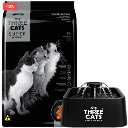
-10%
1/1