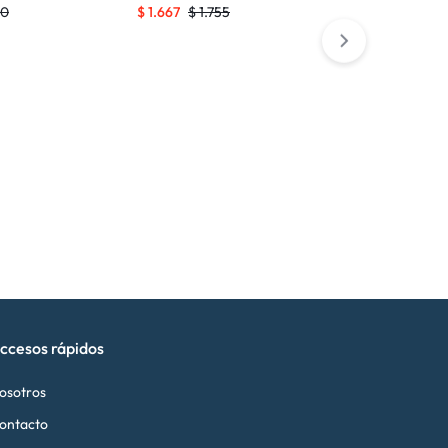
30
$
1.667
$
1.755
$
561
$
591
ccesos rápidos
osotros
ontacto