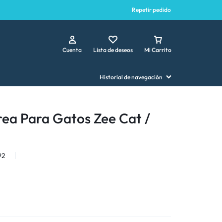
Repetir pedido
Cuenta
Lista de deseos
Mi Carrito
Historial de navegación
ea Para Gatos Zee Cat /
92