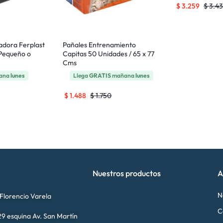
$
3.259
$
3.4
adora Ferplast
Pañales Entrenamiento
 Pequeño o
Capitas 50 Unidades / 65 x 77
Cms
ñana
lunes
Llega
GRATIS
mañana
lunes
$
1.488
$
1.750
Nuestros productos
A
N
 Florencio Varela
C
9 esquina Av. San Martín