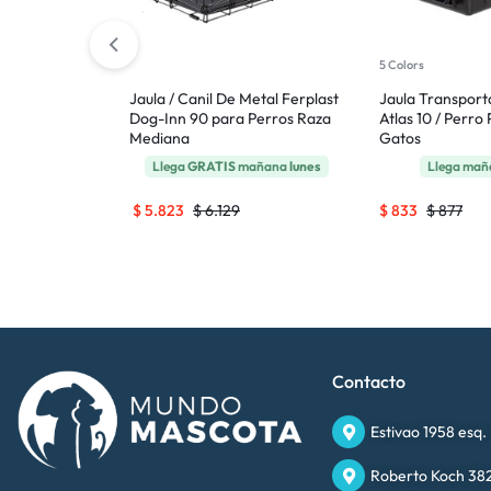
erplast Kenny
5 Colors
Grande
Jaula / Canil De Metal Ferplast
Jaula Transport
Dog-Inn 90 para Perros Raza
Atlas 10 / Perro
añana
lunes
Mediana
Gatos
Llega
GRATIS
mañana
lunes
Llega ma
$
5.823
$
6.129
$
833
$
877
Contacto
Estivao 1958 esq.
Roberto Koch 382