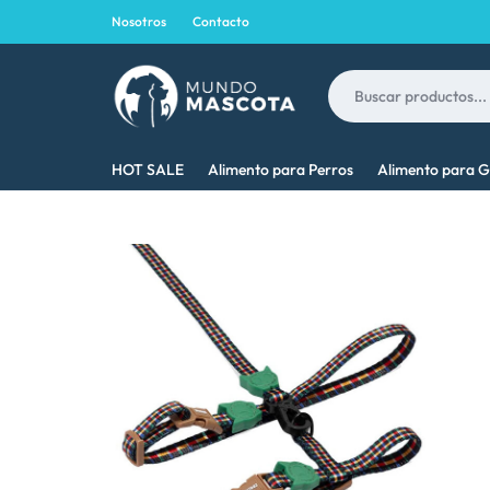
Nosotros
Contacto
MUNDO
LO
HOT SALE
Alimento para Perros
Alimento para G
MASCOTA
MEJOR
PARA
TU
MASCOTA