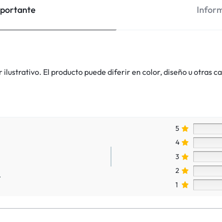
mportante
Inform
lustrativo. El producto puede diferir en color, diseño u otras ca
5
4
3
2
.
1