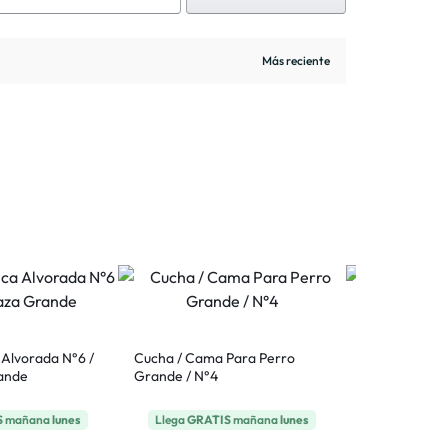
a Alvorada N°6 /
Cucha / Cama Para Perro
Bozal de Tela
ande
Grande / N°4
Ferplast Perro
S
mañana
lunes
Llega
GRATIS
mañana
lunes
Llega 