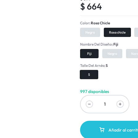
$
664
Color
Rosa Chicle
Negro
Rosa chicle
Nombre Del Diseño
Fiji
Fiji
Negro
Nor
Talle Del Arnés
S
S
997 disponibles
Añadir al carri