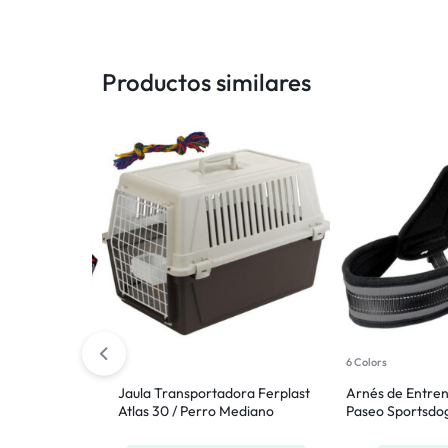
Productos similares
6 Colors
rro Raza
Jaula Transportadora Ferplast
Arnés de Entre
°2
Atlas 30 / Perro Mediano
Paseo Sportsdog