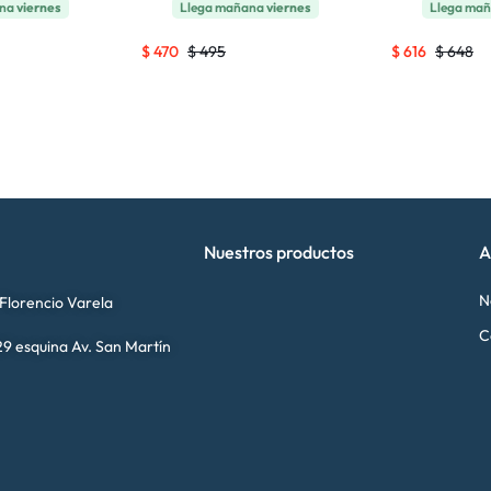
ana
viernes
Llega mañana
viernes
Llega ma
$
470
$
495
$
616
$
648
Nuestros productos
A
N
 Florencio Varela
C
9 esquina Av. San Martín