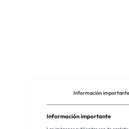
Información important
Información importante
Las imágenes publicadas son de carácter i