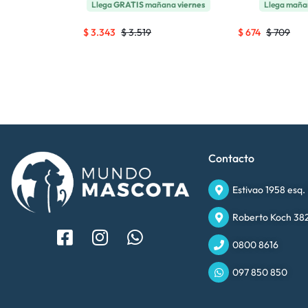
ñana
viernes
Llega
GRATIS
mañana
viernes
Llega mañ
$
3.343
$
3.519
$
674
$
709
Contacto
Estivao 1958 esq.
Roberto Koch 382
0800 8616
097 850 850