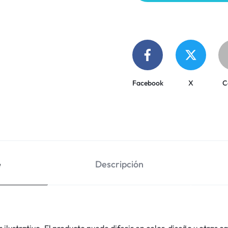
Facebook
X
C
e
Descripción
lustrativo. El producto puede diferir en color, diseño u otras ca