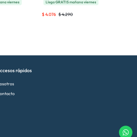
ñana
viernes
Llega
GRATIS
mañana
viernes
Llega m
$
4.076
$
4.290
$
276
$
290
ccesos rápidos
osotros
ontacto