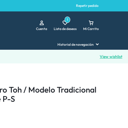
Repetir pedido
1
Cuenta
Lista de deseos
Mi Carrito
Historial de navegación
View wishlist
ro Toh / Modelo Tradicional
e P-S