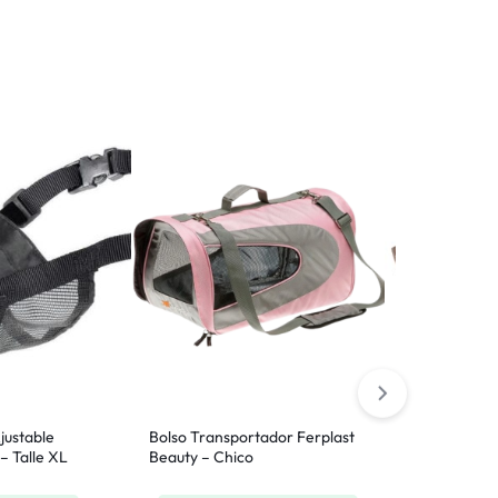
2 Colors
justable
Bolso Transportador Ferplast
Rascador Par
– Talle XL
Beauty – Chico
Corrugado