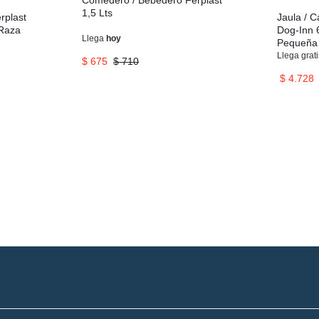
Comedero / Bebedero Ferplast
1,5 Lts
rplast
Jaula / C
 Raza
Dog-Inn 
Llega
hoy
Pequeña
Llega
grat
$
675
$
710
$
4.728