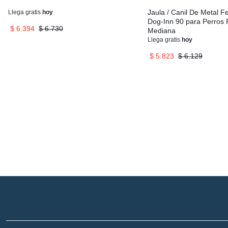
Jaula / Canil De Metal Fe
Llega
gratis
hoy
Dog-Inn 90 para Perros
$
6.394
$
6.730
Mediana
Llega
gratis
hoy
$
5.823
$
6.129