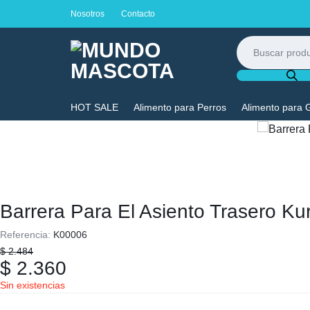
Nosotros
Contacto
Búsqueda
de
productos
MUNDO
LO
HOT SALE
Alimento para Perros
Alimento para 
MASCOTA
MEJOR
PARA
TU
Barrera Para El Asiento Trasero Ku
MASCOTA
Referencia:
K00006
$
2.484
$
2.360
Sin existencias