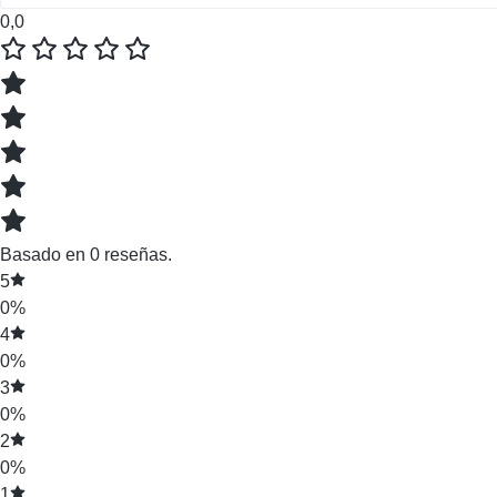
0,0
Basado en 0 reseñas.
5
0%
4
0%
3
0%
2
0%
1