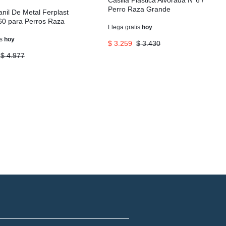
Casilla Plástica Alvorada N°6 /
Perro Raza Grande
anil De Metal Ferplast
60 para Perros Raza
Llega
gratis
hoy
is
hoy
$
3.259
$
3.430
$
4.977