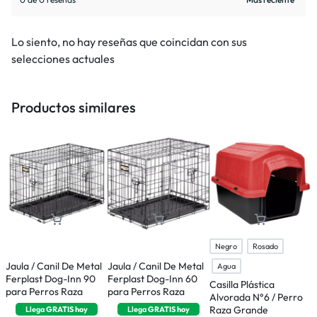
Lo siento, no hay reseñas que coincidan con sus
selecciones actuales
Productos similares
Negro
Rosado
Jaula / Canil De Metal
Jaula / Canil De Metal
Agua
Ferplast Dog-Inn 90
Ferplast Dog-Inn 60
Casilla Plástica
para Perros Raza
para Perros Raza
Alvorada N°6 / Perro
Mediana
Pequeña
Raza Grande
Llega
GRATIS
hoy
Llega
GRATIS
hoy