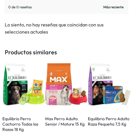
0 de 0 reseñas
Lo siento, no hay reseñas que coincidan con sus
selecciones actuales
Productos similares
Equilibrio Perro
Max Perro Adulto
Equilibrio Perro Adulto
E
Cachorro Todas las
Senior / Mature 15 Kg
Raza Pequeña 7,5 Kg
C
Razas 18 Kg
P