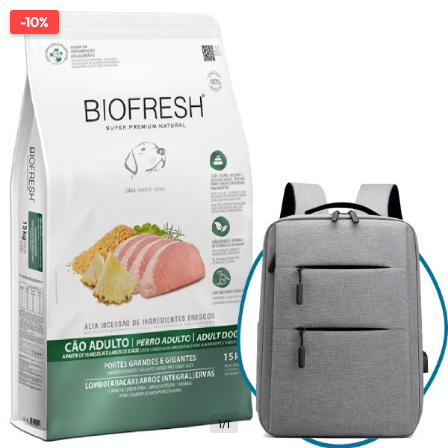
-10%
1/1