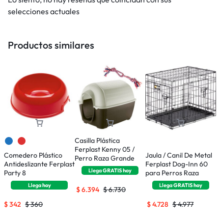
selecciones actuales
Productos similares
Casilla Plástica
Ferplast Kenny 05 /
Comedero Plástico
Jaula / Canil De Metal
J
Perro Raza Grande
Antideslizante Ferplast
Ferplast Dog-Inn 60
F
Llega
GRATIS
hoy
Party 8
para Perros Raza
P
Pequeña
Llega
hoy
Llega
GRATIS
hoy
$
6.394
$
6.730
$
342
$
360
$
4.728
$
4.977