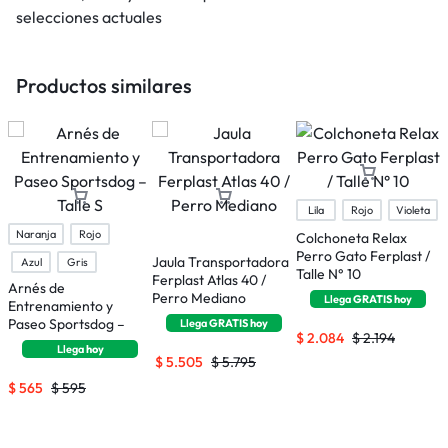
selecciones actuales
Productos similares
Lila
Rojo
Violeta
Naranja
Rojo
Colchoneta Relax
Perro Gato Ferplast /
Jaula Transportadora
J
Azul
Gris
Talle N° 10
Ferplast Atlas 40 /
F
Arnés de
Perro Mediano
p
Llega
GRATIS
hoy
Entrenamiento y
P
Paseo Sportsdog –
Llega
GRATIS
hoy
$
2.084
$
2.194
Talle S
Llega
hoy
$
5.505
$
5.795
$
565
$
595