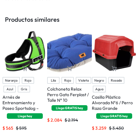
Productos similares
Naranja
Rojo
Lila
Rojo
Violeta
Negro
Rosado
Colchoneta Relax
J
Azul
Gris
Agua
Perro Gato Ferplast /
F
Arnés de
Casilla Plástica
Talle N° 10
P
Entrenamiento y
Alvorada N°6 / Perro
Paseo Sportsdog –
Raza Grande
Llega
GRATIS
hoy
Talle S
Llega
hoy
Llega
GRATIS
hoy
$
2.084
$
2.194
$
565
$
595
$
3.259
$
3.430