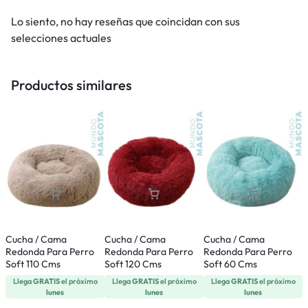
Lo siento, no hay reseñas que coincidan con sus
selecciones actuales
Productos similares
Cucha / Cama
Cucha / Cama
Cucha / Cama
C
Redonda Para Perro
Redonda Para Perro
Redonda Para Perro
R
Soft 110 Cms
Soft 120 Cms
Soft 60 Cms
S
Llega
GRATIS
el próximo
Llega
GRATIS
el próximo
Llega
GRATIS
el próximo
lunes
lunes
lunes