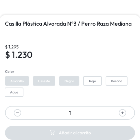
Casilla Plástica Alvorada N°3 / Perro Raza Mediana
$
1.295
$
1.230
Color
Amarillo
Celeste
Negro
Rojo
Rosado
Agua
Añadir al carrito