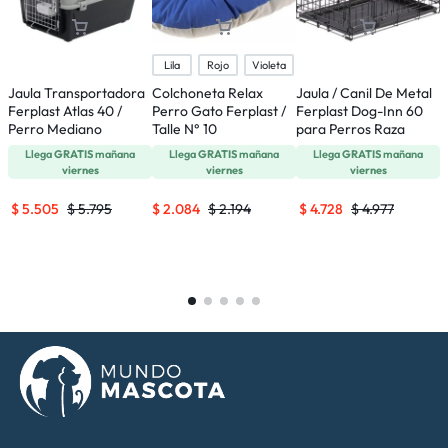
Lila
Rojo
Violeta
Jaula Transportadora
Colchoneta Relax
Jaula / Canil De Metal
C
Ferplast Atlas 40 /
Perro Gato Ferplast /
Ferplast Dog-Inn 60
R
Perro Mediano
Talle N° 10
para Perros Raza
N
Pequeña
Llega
GRATIS
mañana
Llega
GRATIS
mañana
Llega
GRATIS
mañana
viernes
viernes
viernes
$
5.505
$
5.795
$
2.084
$
2.194
$
4.728
$
4.977