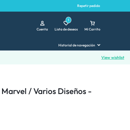
Repetir pedido
1
Cuenta
Lista de deseos
Mi Carrito
Historial de navegación
View wishlist
 Marvel / Varios Diseños -