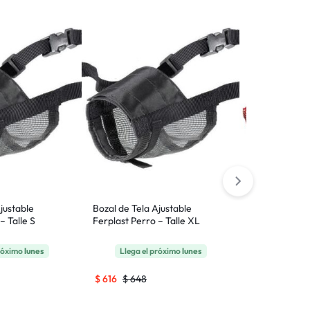
justable
Bozal de Tela Ajustable
Cucha / Cama
– Talle S
Ferplast Perro – Talle XL
Gigante / N°5
próximo
lunes
Llega el próximo
lunes
Llega
GRATI
$
616
$
648
$
2.679
$
2.