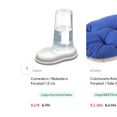
3 Colors
6 Colors
dora Ferplast
Comedero / Bebedero
Colchoneta Rel
Pequeño o
Ferplast 1,5 Lts
Ferplast / Talle 
ximo
lunes
Llega el próximo
lunes
Llega
GRATIS
e
$
675
$
710
$
2.084
$
2.194