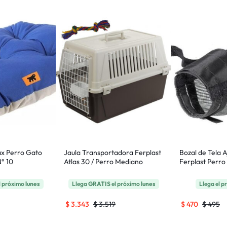
ax Perro Gato
Jaula Transportadora Ferplast
Bozal de Tela A
N° 10
Atlas 30 / Perro Mediano
Ferplast Perro 
l próximo
lunes
Llega
GRATIS
el próximo
lunes
Llega el 
$
3.343
$
3.519
$
470
$
495