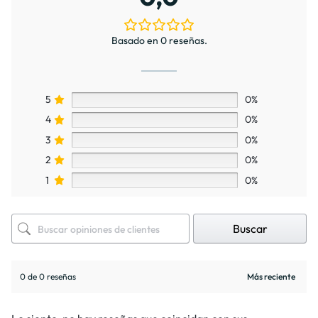
Basado en 0 reseñas.
5
0%
4
0%
3
0%
2
0%
1
0%
Buscar
0 de 0 reseñas