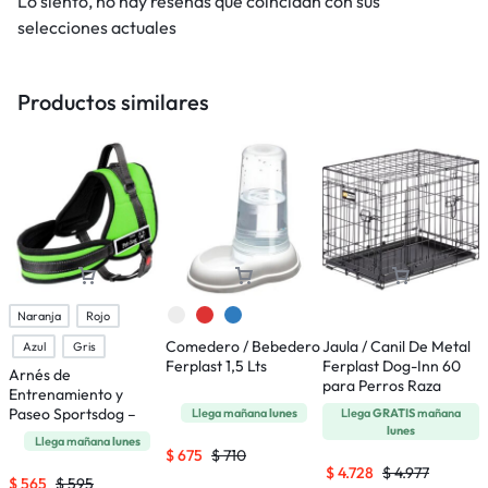
Lo siento, no hay reseñas que coincidan con sus
selecciones actuales
Productos similares
Naranja
Rojo
Comedero / Bebedero
Jaula / Canil De Metal
Azul
Gris
Ferplast 1,5 Lts
Ferplast Dog-Inn 60
Arnés de
C
para Perros Raza
Entrenamiento y
A
Pequeña
Paseo Sportsdog –
R
Llega mañana
lunes
Llega
GRATIS
mañana
lunes
Talle S
Llega mañana
lunes
$
675
$
710
$
4.728
$
4.977
$
565
$
595