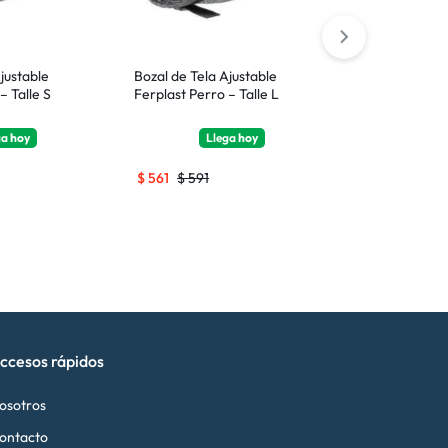
2 Colors
justable
Bozal de Tela Ajustable
Rascador Par
– Talle S
Ferplast Perro – Talle L
Corrugado
ga
hoy
Llega
hoy
Ll
$
561
$
591
$
276
$
290
ccesos rápidos
osotros
ontacto