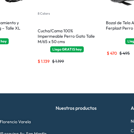
8 Colors
namiento y
Bozal de Tela A
 – Talle XL
Ferplast Perro 
Cucha/Cama 100%
Impermeable Perro Gato Talle
a
hoy
M/65 x 50 cms
Lle
Llega
GRATIS
hoy
$
470
$
495
$
1.139
$
1.199
Nuestros productos
A
N
 Florencio Varela
C
9 esquina Av. San Martín