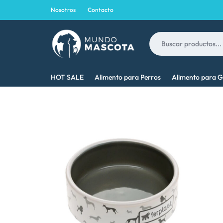
Nosotros
Contacto
MUNDO
LO
HOT SALE
Alimento para Perros
Alimento para G
MASCOTA
MEJOR
PARA
TU
MASCOTA