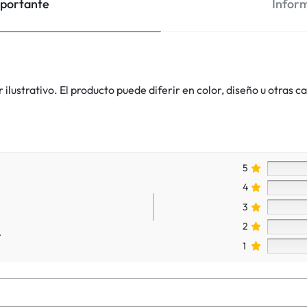
mportante
Inform
lustrativo. El producto puede diferir en color, diseño u otras ca
5
4
3
2
.
1