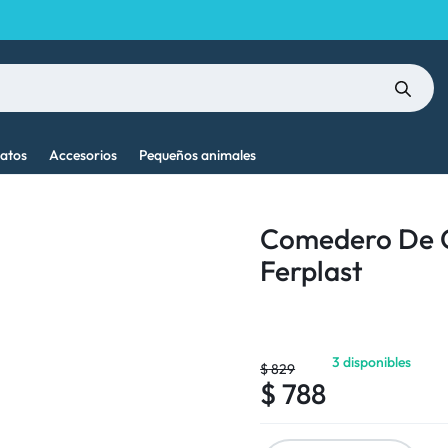
atos
Accesorios
Pequeños animales
Comedero De C
Ferplast
3 disponibles
$
829
$
788