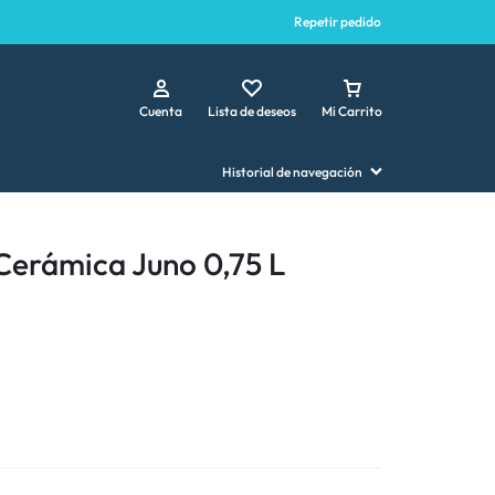
Repetir pedido
Cuenta
Lista de deseos
Mi Carrito
Historial de navegación
erámica Juno 0,75 L