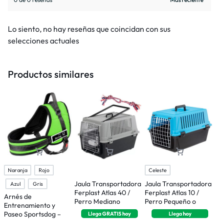
Lo siento, no hay reseñas que coincidan con sus
selecciones actuales
Productos similares
Naranja
Rojo
Celeste
Jaula Transportadora
Jaula Transportadora
P
Azul
Gris
Ferplast Atlas 40 /
Ferplast Atlas 10 /
E
Arnés de
Perro Mediano
Perro Pequeño o
C
Entrenamiento y
Gatos
6
Paseo Sportsdog –
Llega
GRATIS
hoy
Llega
hoy