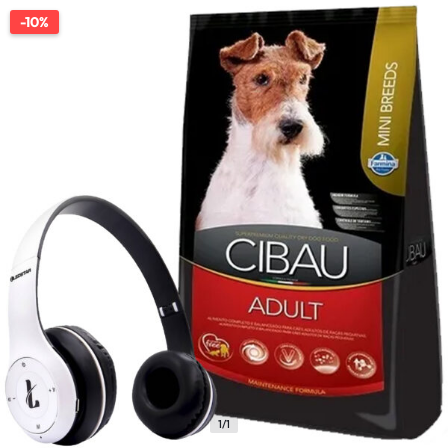
-10%
1/1