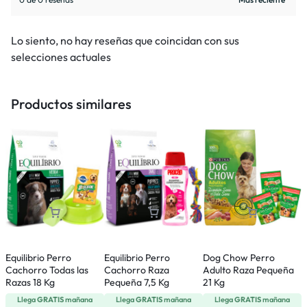
Lo siento, no hay reseñas que coincidan con sus
selecciones actuales
Productos similares
Equilibrio Perro
Equilibrio Perro
Dog Chow Perro
R
Cachorro Todas las
Cachorro Raza
Adulto Raza Pequeña
J
Razas 18 Kg
Pequeña 7,5 Kg
21 Kg
R
Llega
GRATIS
mañana
Llega
GRATIS
mañana
Llega
GRATIS
mañana