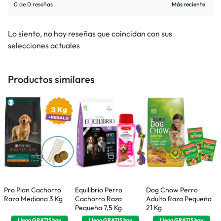
0 de 0 reseñas
Lo siento, no hay reseñas que coincidan con sus
selecciones actuales
Productos similares
Pro Plan Cachorro
Equilibrio Perro
Dog Chow Perro
E
Raza Mediana 3 Kg
Cachorro Raza
Adulto Raza Pequeña
C
Pequeña 7,5 Kg
21 Kg
P
Llega
GRATIS
hoy
Llega
GRATIS
hoy
Llega
GRATIS
hoy