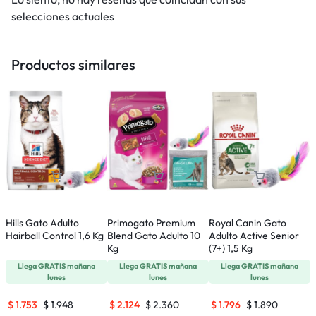
selecciones actuales
Productos similares
Hills Gato Adulto
Primogato Premium
Royal Canin Gato
M
Hairball Control 1,6 Kg
Blend Gato Adulto 10
Adulto Active Senior
C
Kg
(7+) 1,5 Kg
Llega
GRATIS
mañana
Llega
GRATIS
mañana
Llega
GRATIS
mañana
lunes
lunes
lunes
$
1.753
$
1.948
$
2.124
$
2.360
$
1.796
$
1.890