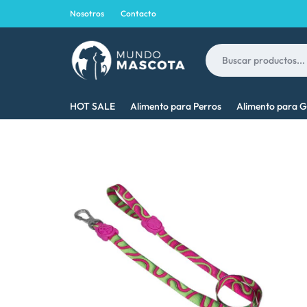
Nosotros
Contacto
MUNDO
LO
HOT SALE
Alimento para Perros
Alimento para G
MASCOTA
MEJOR
PARA
TU
MASCOTA