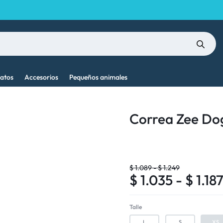
atos
Accesorios
Pequeños animales
Correa Zee Dog
$
1.089
-
$
1.249
$
1.035
-
$
1.18
Talle
L
S
XS