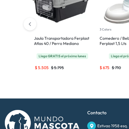
erplast Kenny
3 Colors
Grande
Jaula Transportadora Ferplast
Comedero / Be
Atlas 40 / Perro Mediano
Ferplast 1,5 Lts
 próximo
lunes
Llega
GRATIS
el próximo
lunes
Llega el pr
$
5.505
$
5.795
$
675
$
710
Contacto
Estivao 1958 esq.