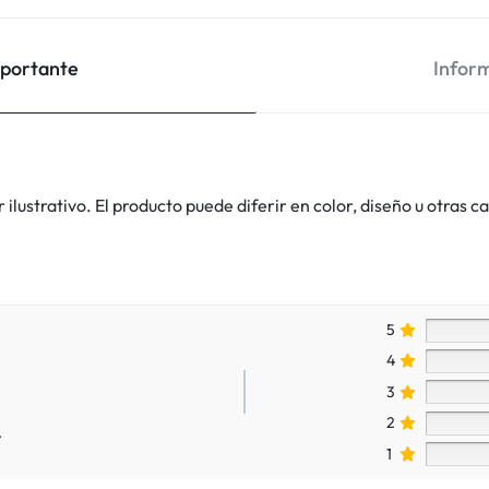
mportante
Inform
lustrativo. El producto puede diferir en color, diseño u otras ca
5
4
3
2
.
1