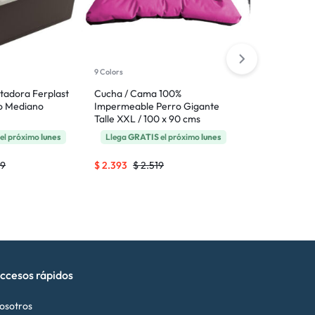
9 Colors
tadora Ferplast
Cucha / Cama 100%
Bozal de Tela
ro Mediano
Impermeable Perro Gigante
Ferplast Perro
Talle XXL / 100 x 90 cms
el próximo
lunes
Llega
GRATIS
el próximo
lunes
Llega el
19
$
2.393
$
2.519
$
561
$
591
ccesos rápidos
osotros