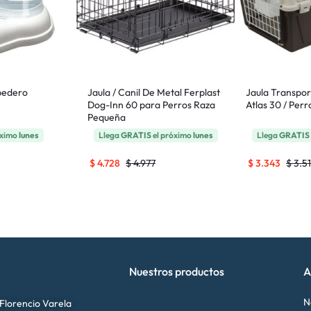
bedero
Jaula / Canil De Metal Ferplast
Jaula Transpor
Dog-Inn 60 para Perros Raza
Atlas 30 / Per
Pequeña
óximo
lunes
Llega
GRATIS
el próximo
lunes
Llega
GRATIS
$
4.728
$
4.977
$
3.343
$
3.5
Nuestros productos
A
N
 Florencio Varela