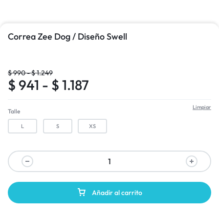
Correa Zee Dog / Diseño Swell
$
990
-
$
1.249
$
941
-
$
1.187
Limpiar
Talle
L
S
XS
Añadir al carrito