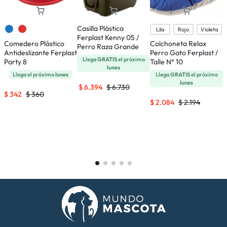
Casilla Plástica
Lila
Rojo
Violeta
Ferplast Kenny 05 /
Comedero Plástico
Colchoneta Relax
Perro Raza Grande
Antideslizante Ferplast
Perro Gato Ferplast /
Llega
GRATIS
el próximo
Party 8
Talle N° 10
lunes
C
Llega el próximo
lunes
Llega
GRATIS
el próximo
I
lunes
$
6.394
$
6.730
G
$
342
$
360
$
2.084
$
2.194
$