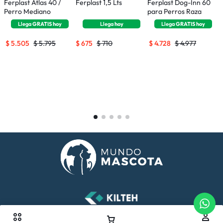
Ferplast Atlas 40 /
Ferplast 1,5 Lts
Ferplast Dog-Inn 60
P
Perro Mediano
para Perros Raza
Pequeña
Llega
GRATIS
hoy
Llega
hoy
Llega
GRATIS
hoy
$
5.505
$
5.795
$
675
$
710
$
4.728
$
4.977