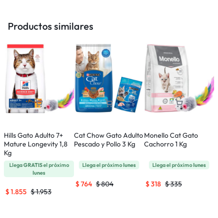
Productos similares
Hills Gato Adulto 7+
Cat Chow Gato Adulto
Monello Cat Gato
P
Mature Longevity 1,8
Pescado y Pollo 3 Kg
Cachorro 1 Kg
(
Kg
Llega
GRATIS
el próximo
Llega el próximo
lunes
Llega el próximo
lunes
lunes
$
764
$
804
$
318
$
335
$
1.855
$
1.953