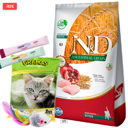
-10%
1/1