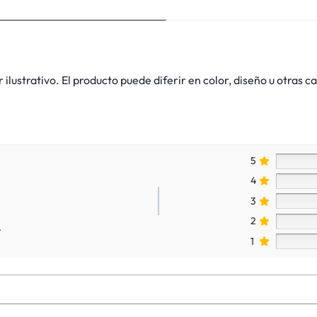
lustrativo. El producto puede diferir en color, diseño u otras ca
5
4
3
2
.
1