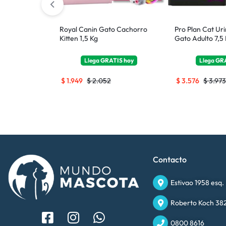
o 25 Kg (22 +
Royal Canin Gato Cachorro
Pro Plan Cat Ur
Kitten 1,5 Kg
Gato Adulto 7,5
TIS
hoy
Llega
GRATIS
hoy
Llega
GR
$
1.949
$
2.052
$
3.576
$
3.973
Contacto
Estivao 1958 esq.
Roberto Koch 382
0800 8616