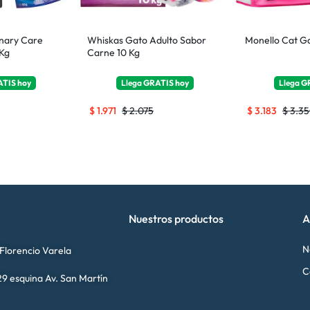
inary Care
Whiskas Gato Adulto Sabor
Monello Cat Ga
 Kg
Carne 10 Kg
ATIS
hoy
Llega
GRATIS
hoy
Llega
G
$
1.971
$
2.075
$
3.183
$
3.35
Nuestros productos
A
N
 Florencio Varela
C
9 esquina Av. San Martín