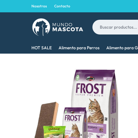
Nosotros
Contacto
MUNDO
LO
HOT SALE
Alimento para Perros
Alimento para G
MASCOTA
MEJOR
PARA
TU
MASCOTA