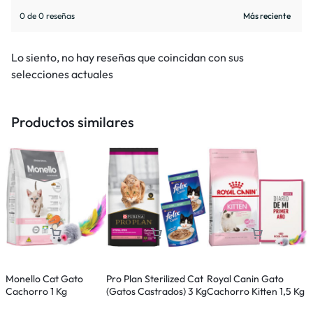
0 de 0 reseñas
Lo siento, no hay reseñas que coincidan con sus
selecciones actuales
Productos similares
Monello Cat Gato
Pro Plan Sterilized Cat
Royal Canin Gato
W
Cachorro 1 Kg
(Gatos Castrados) 3 Kg
Cachorro Kitten 1,5 Kg
S