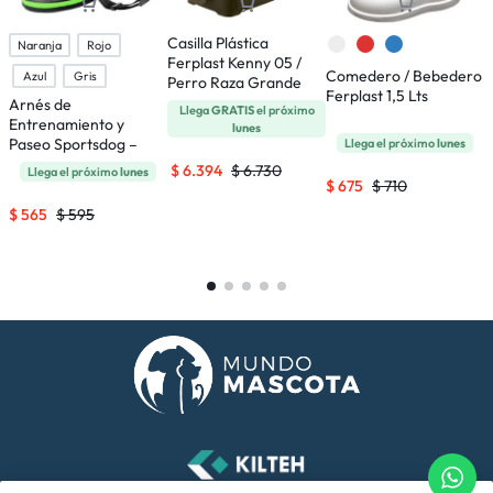
Casilla Plástica
Naranja
Rojo
Ferplast Kenny 05 /
Comedero / Bebedero
P
Azul
Gris
Perro Raza Grande
Ferplast 1,5 Lts
E
Arnés de
Llega
GRATIS
el próximo
C
Entrenamiento y
lunes
6
Paseo Sportsdog –
Llega el próximo
lunes
Talle S
$
6.394
$
6.730
Llega el próximo
lunes
$
675
$
710
$
565
$
595