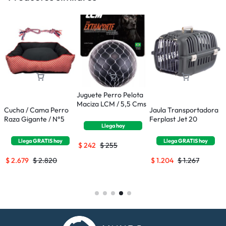
Juguete Perro Pelota
Maciza LCM / 5,5 Cms
le
Cucha / Cama Perro
Jaula Transportadora
J
Raza Gigante / N°5
Ferplast Jet 20
F
Llega
hoy
Llega
GRATIS
hoy
Llega
GRATIS
hoy
$
242
$
255
$
2.679
$
2.820
$
1.204
$
1.267