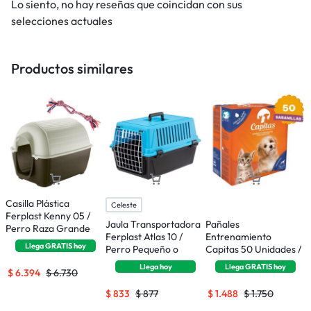
Lo siento, no hay reseñas que coincidan con sus
selecciones actuales
Productos similares
Casilla Plástica
Celeste
Ferplast Kenny 05 /
Jaula Transportadora
Pañales
C
Perro Raza Grande
Ferplast Atlas 10 /
Entrenamiento
R
Llega
GRATIS
hoy
Perro Pequeño o
Capitas 50 Unidades /
N
Gatos
65 x 77 Cms
Llega
hoy
Llega
GRATIS
hoy
$
6.394
$
6.730
$
833
$
877
$
1.488
$
1.750