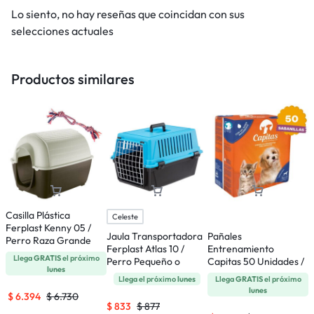
Lo siento, no hay reseñas que coincidan con sus
selecciones actuales
Productos similares
Casilla Plástica
Celeste
Ferplast Kenny 05 /
Jaula Transportadora
Pañales
C
Perro Raza Grande
Ferplast Atlas 10 /
Entrenamiento
R
Llega
GRATIS
el próximo
Perro Pequeño o
Capitas 50 Unidades /
N
lunes
Gatos
65 x 77 Cms
Llega el próximo
lunes
Llega
GRATIS
el próximo
lunes
$
6.394
$
6.730
$
833
$
877